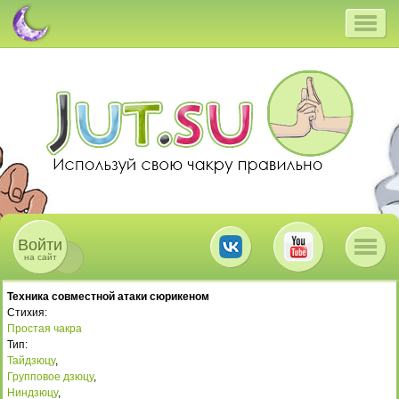
Войти
на сайт
Техника совместной атаки сюрикеном
Стихия:
Простая чакра
Тип:
Тайдзюцу
,
Групповое дзюцу
,
Ниндзюцу
,