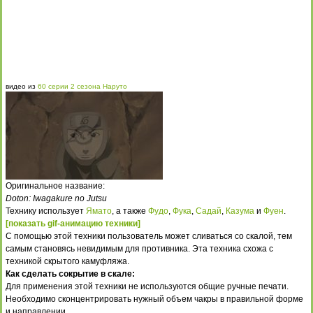
видео из
60 серии 2 сезона Наруто
Оригинальное название:
Doton: Iwagakure no Jutsu
Технику использует
Ямато
, а также
Фудо
,
Фука
,
Садай
,
Казума
и
Фуен
.
[показать gif-анимацию техники]
С помощью этой техники пользователь может сливаться со скалой, тем
самым становясь невидимым для противника. Эта техника схожа с
техникой скрытого камуфляжа.
Как сделать сокрытие в скале:
Для применения этой техники не используются общие ручные печати.
Необходимо сконцентрировать нужный объем чакры в правильной форме
и направлении.