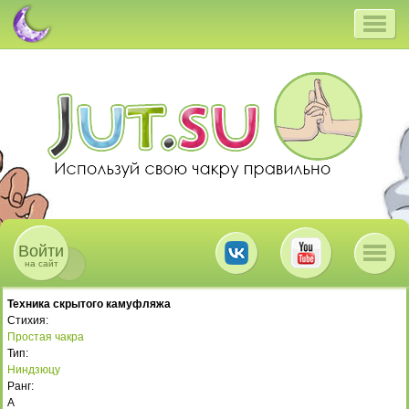
Войти
на сайт
Техника скрытого камуфляжа
Стихия:
Простая чакра
Тип:
Ниндзюцу
Ранг:
A