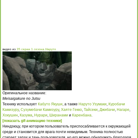
видео из
35 серии 1 сезона Наруто
Оригинальное название:
Meisaigakure no Jutsu
Технику использует
Кабуто Якуши
, а также
Наруто Узумаки
,
Куробачи
Камизуру
,
Сузумебачи Камизуру
,
Хаяте Гекко
,
Тайсеки
,
Джибачи
,
Нагаре
,
Хокушин
,
Казума
,
Нурари
,
Ширанами
и
Каренбана
.
[показать gif-анимацию техники]
Ниндзюцу, при котором пользователь приспосабливается к окружающей
среде и становится для врага почти невидимым. Техника полностью
стирает запах и тень пользователя, но его можно обнаружить благодаря