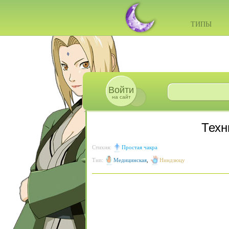
ТИПЫ
Войти
на сайт
Техн
Стихия:
Простая чакра
Тип:
Медицинская
,
Ниндзюцу