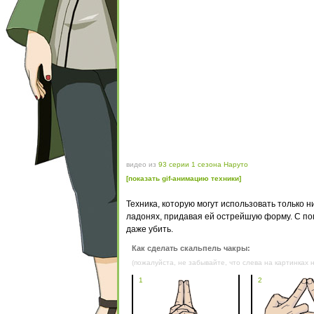
видео из
93 серии 1 сезона Наруто
[показать gif-анимацию техники]
Техника, которую могут использовать только 
ладонях, придавая ей острейшую форму. С п
даже убить.
Как сделать скальпель чакры:
(пожалуйста, не забывайте, что слева на картинках н
1
2