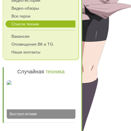
Видео-истории
Видео-обзоры
Все герои
Список техник
Вакансии
Оповещения ВК и TG
Наши контакты
Случайная
техника
Выстрел иглами