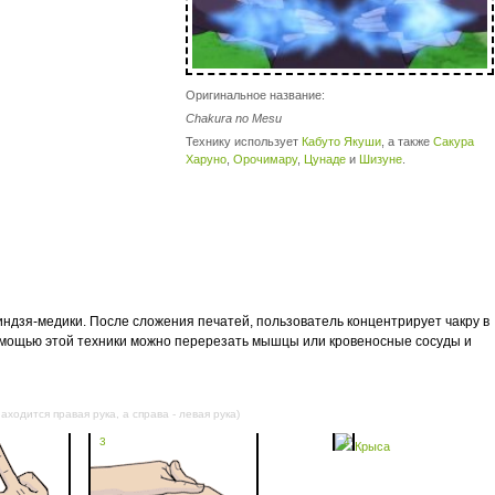
Оригинальное название:
Chakura no Mesu
Технику использует
Кабуто Якуши
, а также
Сакура
Харуно
,
Орочимару
,
Цунаде
и
Шизуне
.
ниндзя-медики. После сложения печатей, пользователь концентрирует чакру в
омощью этой техники можно перерезать мышцы или кровеносные сосуды и
аходится правая рука, а справа - левая рука)
3
4
Крыса