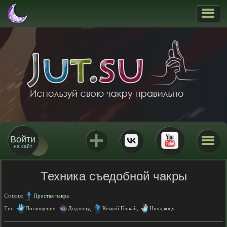
Войти
на сайт
Техника съедобной чакры
Стихия:
Простая чакра
Тип:
Поглощение
,
Додзюцу
,
Кеккей Генкай
,
Ниндзюцу