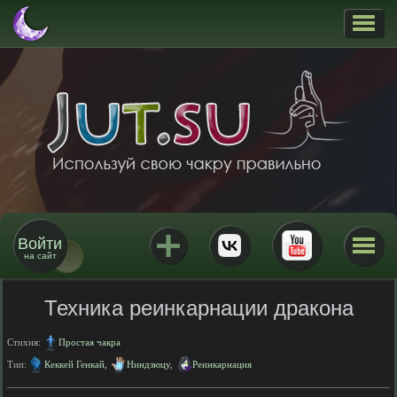
Войти
на сайт
Техника реинкарнации дракона
Стихия:
Простая чакра
Тип:
Кеккей Генкай
,
Ниндзюцу
,
Реинкарнация