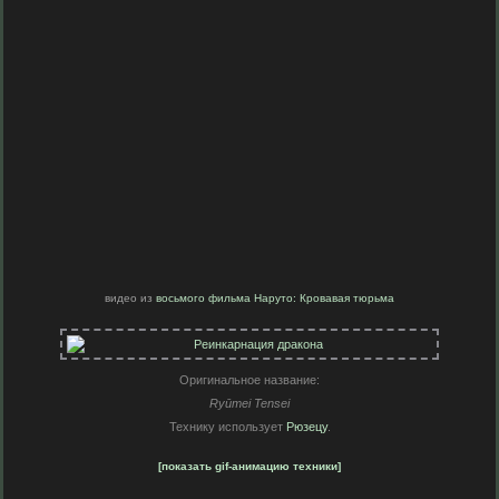
видео из
восьмого фильма Наруто: Кровавая тюрьма
Оригинальное название:
Ryūmei Tensei
Технику использует
Рюзецу
.
[показать gif-анимацию техники]