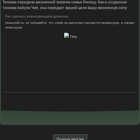
Техника передачи жизненной энергии семьи Рюзецу. Как и созданная
техника бабули Чиё, она передает вашей цели вашу жизненную силу.
Как сделать реинкарнацию дракона:
(пожалуйста, не забывайте, что слева на картинках находится правая рука, а справа -
левая рука)
1
Тигр
Полная версия