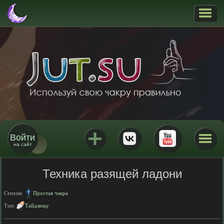
Войти
на сайт
Техника разящей ладони
Стихия:
Простая чакра
Тип:
Тайдзюцу