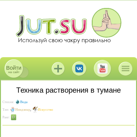
Войти
на сайт
Техника растворения в тумане
Стихия:
Вода
Тип:
Ниндзюцу
,
Искусство
Ранг:
D