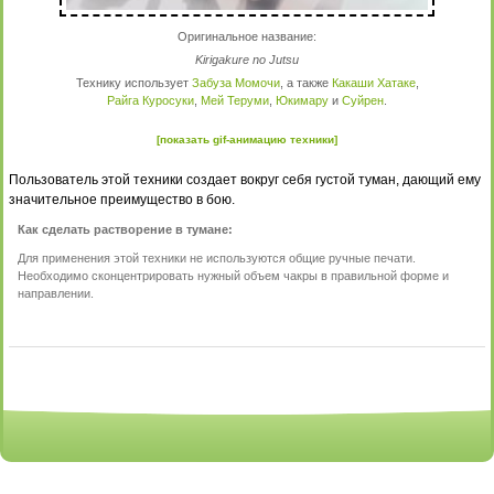
Оригинальное название:
Kirigakure no Jutsu
Технику использует
Забуза Момочи
, а также
Какаши Хатаке
,
Райга Куросуки
,
Мей Теруми
,
Юкимару
и
Суйрен
.
[показать gif-анимацию техники]
Пользователь этой техники создает вокруг себя густой туман, дающий ему
значительное преимущество в бою.
Как сделать растворение в тумане:
Для применения этой техники не используются общие ручные печати.
Необходимо сконцентрировать нужный объем чакры в правильной форме и
направлении.