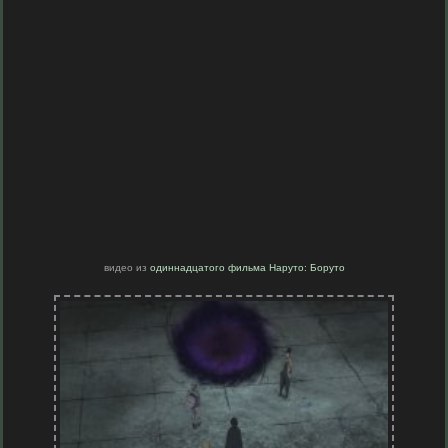
видео из
одиннадцатого фильма Наруто: Боруто