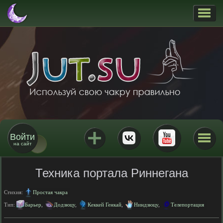
Войти
на сайт
Техника портала Риннегана
Стихия:
Простая чакра
Тип:
Барьер
,
Додзюцу
,
Кеккей Генкай
,
Ниндзюцу
,
Телепортация