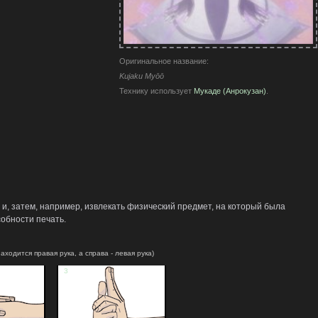
Оригинальное название:
Kujaku Myōō
Технику использует
Мукаде (Анрокузан)
.
и, затем, например, извлекать физический предмет, на который была
обности печать.
аходится правая рука, а справа - левая рука)
3