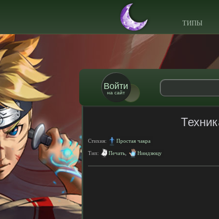
ТИПЫ
Войти
на сайт
Техник
Стихия:
Простая чакра
Тип:
Печать
,
Ниндзюцу