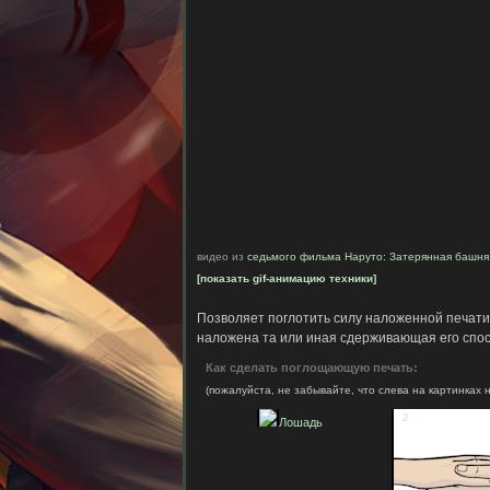
видео из
седьмого фильма Наруто: Затерянная башня
[показать gif-анимацию техники]
Позволяет поглотить силу наложенной печати 
наложена та или иная сдерживающая его спос
Как сделать поглощающую печать:
(пожалуйста, не забывайте, что слева на картинках н
1
2
Лошадь