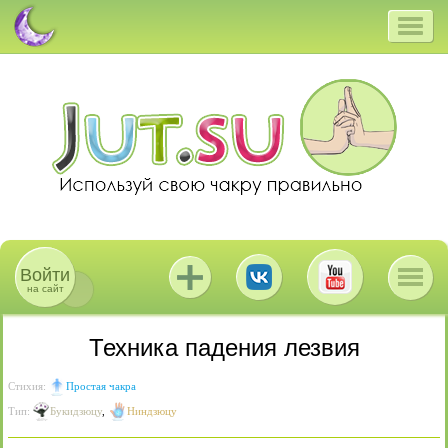
Войти
на сайт
Техника падения лезвия
Стихия:
Простая чакра
Тип:
Букидзюцу
,
Ниндзюцу