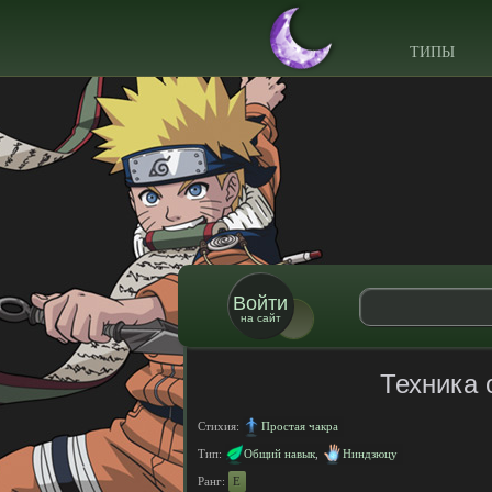
ТИПЫ
Войти
на сайт
Техника 
Стихия:
Простая чакра
Тип:
Общий навык
,
Ниндзюцу
Ранг:
E