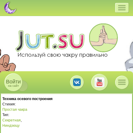
Войти
на сайт
Техника осевого построения
Стихия:
Простая чакра
Тип:
Секретная
,
Ниндзюцу