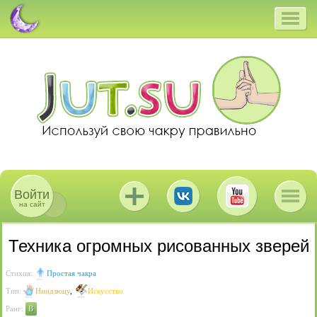
Войти
на сайт
Техника огромных рисованных зверей
Стихия:
Простая чакра
Тип:
Ниндзюцу
,
Искусство
Ранг:
B