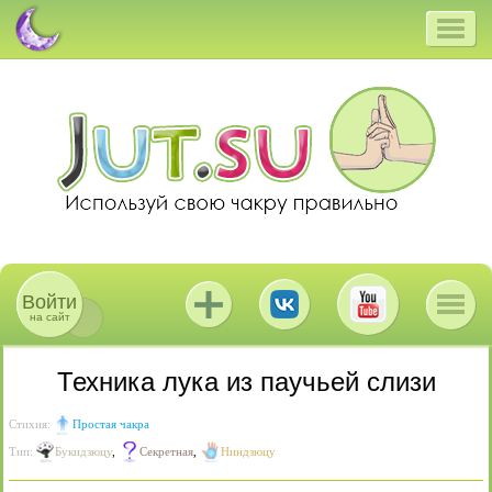
Войти
на сайт
Техника лука из паучьей слизи
Стихия:
Простая чакра
Тип:
Букидзюцу
,
Секретная
,
Ниндзюцу