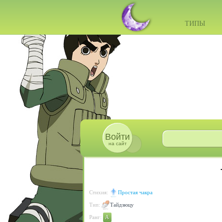
ТИПЫ
Войти
на сайт
Стихия:
Простая чакра
Тип:
Тайдзюцу
Ранг:
A