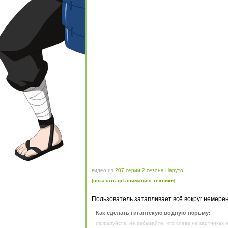
видео из
207 серии 2 сезона Наруто
[показать gif-анимацию техники]
Пользователь затапливает всё вокруг немере
Как сделать гигантскую водную тюрьму:
(пожалуйста, не забывайте, что слева на картинках н