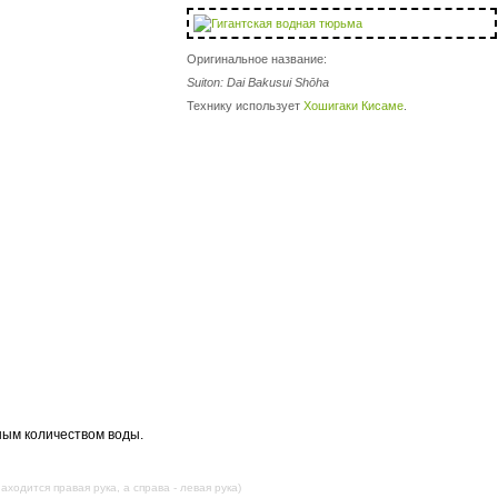
Оригинальное название:
Suiton: Dai Bakusui Shōha
Технику использует
Хошигаки Кисаме
.
ным количеством воды.
аходится правая рука, а справа - левая рука)