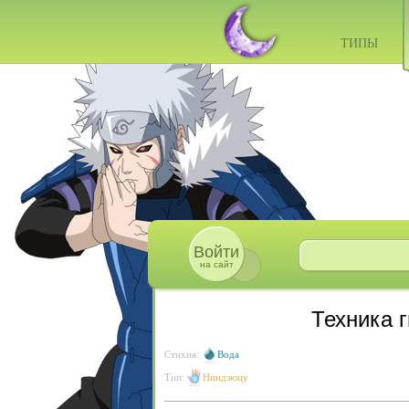
ТИПЫ
Войти
на сайт
Техника 
Стихия:
Вода
Тип:
Ниндзюцу