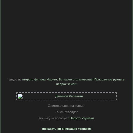
видео из
второго фильма Наруто: Большое столкновение! Призрачные руины в
недрах земли!
Оригинальное название:
Tsuin Rasengan
Технику использует
Наруто Узумаки
.
[показать gif-анимацию техники]