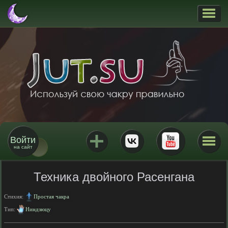
Войти
на сайт
Техника двойного Расенгана
Стихия:
Простая чакра
Тип:
Ниндзюцу