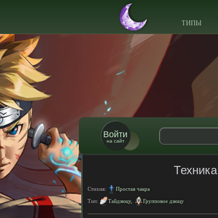
ТИПЫ
Войти
на сайт
Техника
Стихия:
Простая чакра
Тип:
Тайдзюцу
,
Групповое дзюцу