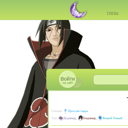
ТИПЫ
Войти
на сайт
Стихия:
Простая чакра
Тип:
Додзюцу
,
Гендзюцу
,
Кеккей Генкай