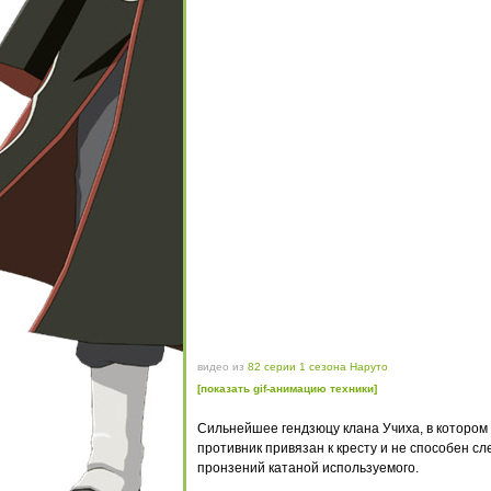
видео из
82 серии 1 сезона Наруто
[показать gif-анимацию техники]
Сильнейшее гендзюцу клана Учиха, в котором 
противник привязан к кресту и не способен с
пронзений катаной используемого.