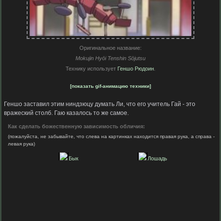
Оригинальное название:
Mokujin Hyōi Tenshin Sōjutsu
Технику использует
Геншо Рюдоин
.
[показать gif-анимацию техники]
Геншо заставил этим ниндзюцу думать Ли, что его учитель Гай - это
вражеский столб. Гаю казалось то же самое.
Как сделать божественную зависимость обличия:
(пожалуйста, не забывайте, что слева на картинках находится правая рука, а справа -
левая рука)
1
2
Бык
Лошадь