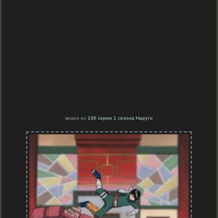
видео из
196 серии 1 сезона Наруто