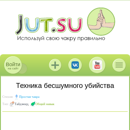
Войти
на сайт
Техника бесшумного убийства
Стихия:
Простая чакра
Тип:
Тайдзюцу
,
Общий навык