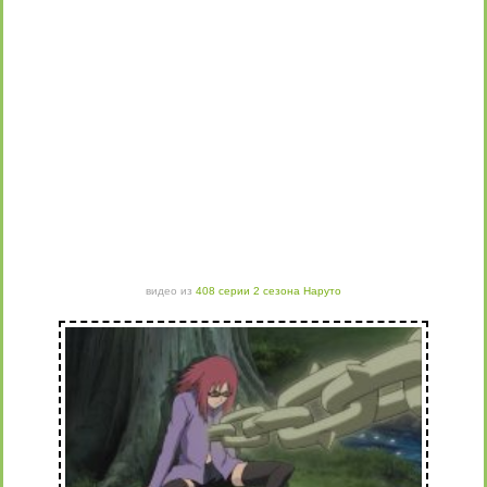
видео из
408 серии 2 сезона Наруто