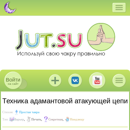
Войти
на сайт
Техника адамантовой атакующей цепи
Стихия:
Простая чакра
Тип:
Барьер
,
Печать
,
Секретная
,
Ниндзюцу