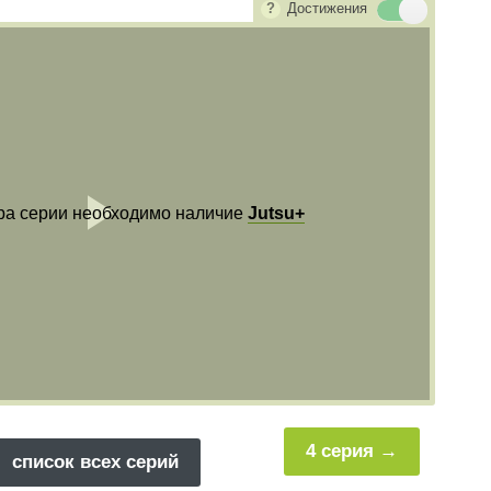
Достижения
ра серии необходимо наличие
Jutsu+
Воспроизвест
видео
4 серия
список всех серий