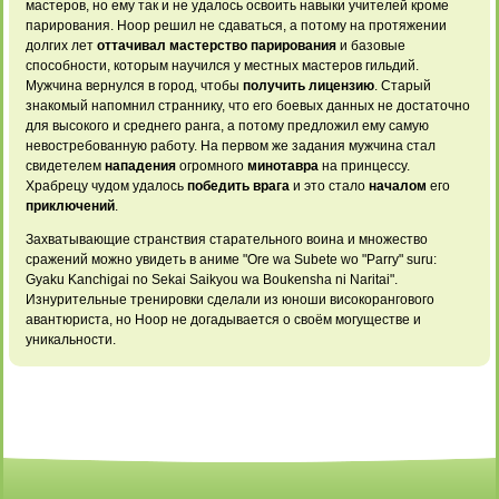
мастеров, но ему так и не удалось освоить навыки учителей кроме
парирования. Ноор решил не сдаваться, а потому на протяжении
долгих лет
оттачивал мастерство парирования
и базовые
способности, которым научился у местных
мастеров гильдий.
Мужчина
вернулся в город,
чтобы
получить лицензию
. Старый
знакомый напомнил страннику,
что его боевых
данных не достаточно
для высокого и
среднего ранга, а
потому предложил ему
самую
невостребованную работу.
На первом же
задания мужчина стал
свидетелем
нападения
огромного
минотавра
на принцессу.
Храбрецу чудом удалось
победить врага
и это
стало
началом
его
приключений
.
Захватывающие странствия старательного
воина и множество
сражений можно увидеть
в аниме "Ore
wa Subete wo
"Parry" suru:
Gyaku
Kanchigai no Sekai
Saikyou wa Boukensha
ni Naritai".
Изнурительные
тренировки сделали из
юноши високорангового
авантюриста,
но Ноор не
догадывается о своём
могуществе и
уникальности.