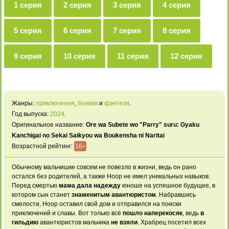
1 серия
2 серия
3 серия
4 серия
5 серия
6 серия
7 серия
8 серия
9 серия
10 серия
11 серия
12 серия
Жанры:
приключения
,
боевик
и
фэнтези
.
Год выпуска:
2024
.
Оригинальное название:
Ore wa Subete wo "Parry" suru: Gyaku
Kanchigai no Sekai Saikyou wa Boukensha ni Naritai
Возрастной рейтинг:
16
+
Обычному мальчишке совсем не повезло в жизни, ведь он рано
остался без родителей, а также Ноор не имел уникальных навыков.
Перед смертью
мама дала надежду
юноше на успешное будущее, в
котором сын станет
знаменитым авантюристом
. Набравшись
смелости, Ноор оставил свой дом и отправился на поиски
приключений и славы. Вот только всё
пошло наперекосяк
, ведь
в
гильдию
авантюристов мальчика
не взяли
. Храбрец посетил всех