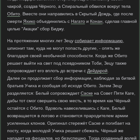
чакрой, создав Чёрного, а Спиральный обвился вокруг тела
Обито
. Вместе они направились в Скрытый Дождь, где после
смерти
Яхико
объединились с
Нагато
и
Конан
, сделав главной
целью "Акацки" сбор Биджу.
На протяжении многих лет Зецу
собирает информацию
,
шпионит там, куда не могут попасть другие, - опять же
благодаря своей необычной способности. Когда же Обито
решает выйти на свет под псевдонимом Тоби, Зецу также
сопровождает его вплоть до встречи с
Дейдарой
.
Далее он продолжает сбор информации, наблюдая за битвой
братьев Учиха и сообщая об исходе Обито. Затем Зецу
разделяется: Белый сопровождает
Саске
на Совет Пяти Каге,
дабы тот смог свершить свою месть, в то время как Чёрный
остаётся с Обито. Вдоволь навеселившись с Каге, Белый
возвращается в логово и становится прародителем армии
усиленных клонов. Оригинал стережёт Саске и погибает на
посту, когда молодой Учиха решает сбежать. Чёрный же
нападет на феодалов, но безуспешно. Тогда созданный волей