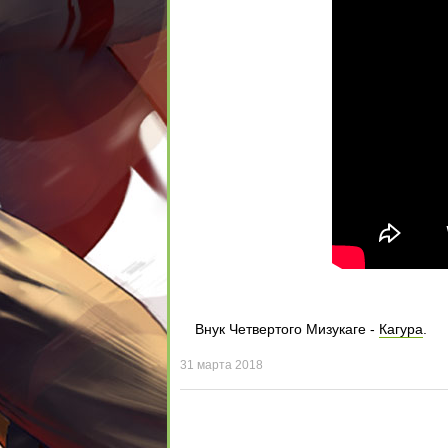
Внук Четвертого Мизукаге -
Кагура
.
31 марта 2018