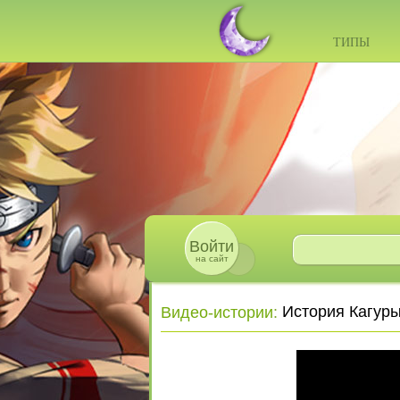
ТИПЫ
Войти
на сайт
История Кагуры
Видео-истории
: