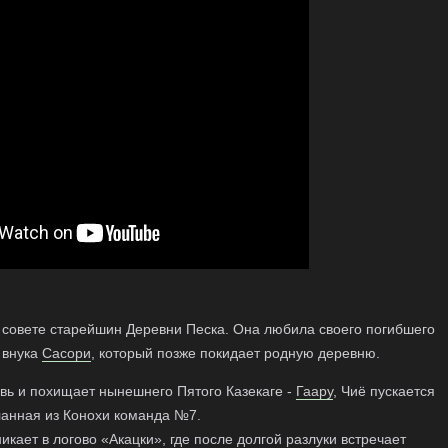
 совете старейшин Деревни Песка. Она любила своего погибшего
 внука
Сасори
, который позже покидает родную деревню.
овь и похищает нынешнего Пятого Казекаге -
Гаару
, Чиё пускается
ланная из Конохи команда №7.
никает в логово «Акацки», где после долгой разлуки встречает