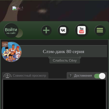
Войти
на сайт
16
+
Слэм-данк 80 серия
Слабость Сёху
Совместный просмотр
Достижения