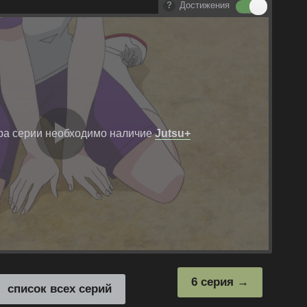
Достижения
ра серии необходимо наличие
Jutsu+
Воспроизвест
видео
6 серия
список всех серий