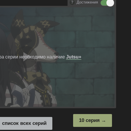
Достижения
ра серии необходимо наличие
Jutsu+
Воспроизвест
видео
10 серия
список всех серий