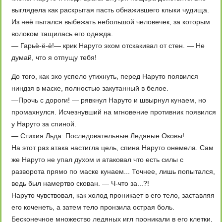
выглядела как раскрытая пасть обнажившего клыки чудища.
Из неё пытался выбежать небольшой человечек, за которым
волоком тащилась его одежда.
— Гарьё-ё-ё!— крик Наруто эхом отскакивал от стен. — Не
думай, что я отпущу тебя!
До того, как эхо успело утихнуть, перед Наруто появился
ниндзя в маске, полностью закутанный в белое.
—Прочь с дороги! — рявкнул Наруто и швырнул кунаем, но
промахнулся. Исчезнувший на мгновение противник появился
у Наруто за спиной.
— Стихия Льда: Последовательные Ледяные Оковы!
На этот раз атака настигла цель, спина Наруто онемела. Сам
же Наруто не упал духом и атаковал что есть силы с
разворота прямо по маске кунаем... Точнее, лишь попытался,
ведь был намертво скован. — Ч-что за...?!
Наруто чувствовал, как холод проникает в его тело, заставляя
его коченеть, а затем тело пронзила острая боль.
Бесконечное множество ледяных игл проникали в его клетки,