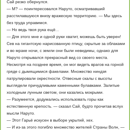
Сай резко обернулся.
— М? — поинтересовался Наруто, осматривавший
расстилавшуюся внизу вражескую территорию. — Мы здесь
без труда управимся.
— Но ведь твоя рука ещё...
— Для этого мне и одной руки хватит, можешь быть уверен!
Сев на гигантскую нарисованную птицу, скрытые за облаками
и во мраке ночи, с земли они были невидимы, однако для
Наруто открывался прекрасный вид со своего места.
Несмотря на позднее время, он мог видеть врагов на горной
гряде с дымящимися факелами. Множество ниндзя
патрулировали окрестности. Отвесные скалы с высоты
выглядели причудливыми каменными булавками. Залитые
холодным лунным светом, они казались мокрыми.
— Разумеется, додумались использовать горы как
естественную крепость. — сказал Сай, будто прочитав вслух
мысли Наруто.
— Этот Гарьё искусен в выборе укрытий, хех.
— И из-за этого погибло множество жителей Страны Волн, —