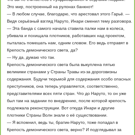
Это мир, построенный на рулонах банкнот!
— В любом случае, благодарю, что арестовал этого Гарьё. —
Видя серьёзный взгляд Наруто, Инари сменил тему разговора.
— Эта банда с самого начала ставила палки нам в колеса,
убивала и похищала плотников, работавших над проектом,
пыталась помешать нам, одним словом. Его ведь отправят в
Крепость демонического света, да?
— Ну да, думаю что так.
Крепость демонического света была выкуплена пятью
великими странами у Страны Травы из-за дороговизны
содержания. Будучи тюрьмой для содержания особо опасных
преступников, она теперь управляется, соответственно,
представителями всех пяти стран. Что до Наруто, то он уже
был там на задании по внедрению, после которой крепость
подлежала реконструкции. Вот откуда Инари и другие
плотники Страны Волн знали о её существовании.
— Я вспомнил, ведь ты, братик-Наруто, тоже попадал в
Крепость демонического света, верно? И подглядывал за