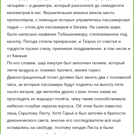
четырём— в диаметре, который разгонялся до семидесяти
километров в час. Внушительная махина имела шесть
пропеллеров, с помощью которых управлялась пассажирская
ладья — отсек для пассажиров и багажа. На самом шаре
было написано название Тобишачимару, стилизованное под
касатку. Погода стояла прекрасная, и Тазуна от счастья и
гордости пускал слезу, принимая поздравления, в том числе и
от Какаши.
По его словам, шар изнутри был заполнен гелием, который
легче воздуха и, помимо прочего, менее горюч.
Демонстрационный полет должен был занять два с половиной
часа, за которые пассажиры будут подняты на высоту пяти
тысяч метров, где жителям других стран точно никак не
проследить их маршрут полёта, чему также способствовала
небесно-голубая окраска корпуса. Об этом было известно
лишь Скрытому Листу. Хотя Гарьё и был заточён в Крепости
демонического света, многие его последователи всё ещё
оставались на свободе, поэтому ниндзя Листа и были