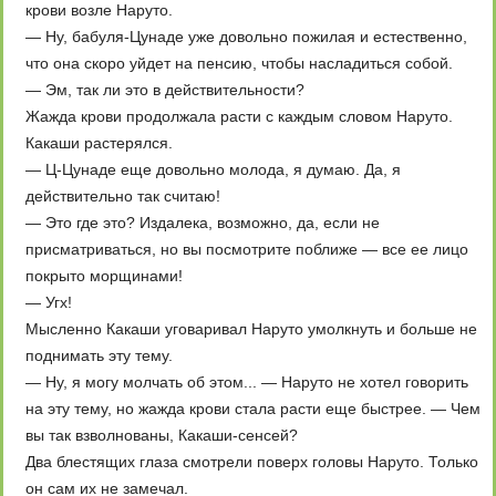
крови возле Наруто.
— Ну, бабуля-Цунаде уже довольно пожилая и естественно,
что она скоро уйдет на пенсию, чтобы насладиться собой.
— Эм, так ли это в действительности?
Жажда крови продолжала расти с каждым словом Наруто.
Какаши растерялся.
— Ц-Цунаде еще довольно молода, я думаю. Да, я
действительно так считаю!
— Это где это? Издалека, возможно, да, если не
присматриваться, но вы посмотрите поближе — все ее лицо
покрыто морщинами!
— Угх!
Мысленно Какаши уговаривал Наруто умолкнуть и больше не
поднимать эту тему.
— Ну, я могу молчать об этом... — Наруто не хотел говорить
на эту тему, но жажда крови стала расти еще быстрее. — Чем
вы так взволнованы, Какаши-сенсей?
Два блестящих глаза смотрели поверх головы Наруто. Только
он сам их не замечал.