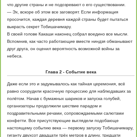
что другие страны и не подозревают о его существовании.
— Эх, вскоре об этом все заговорят. Если информация
просочится, каждая деревня каждой страны будет пытаться
выкрасть секрет Тобишачимару.
В своей голове Какаши наконец собрал воедино все мысли.
Вспомнив, как часто работающие вместе ниндзя обманывают
друг друга, он оценил вероятность возможной войны за
небеса.
Глава 2 - Событие века
Даже если это и задумывалось как тайная церемония, всё
равно соорудили красочную процессию для наблюдавших за
полётом. Начав с бумажных шариков и запуска голубей,
организаторы продолжили шествие парадом и
поздравительными речами, сопровождаемыми салютами
конфетти. Все присутствующие выглядели подобающе
настоящему событию века — первому запуску Тобишачимару,
гиганту двухсот двадцати трёх метров в длину, тридцати