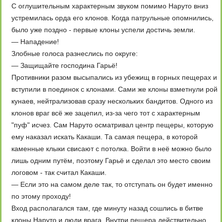
С оглушительным характерным звуком помимо Наруто вниз
устремилась орда его клонов. Когда патрульные опомнились,
было уже поздно - первые клоны успели достичь земли.
— Нападение!
Злобные голоса разнеслись по округе:
— Защищайте господина Гарьё!
Противники разом высыпались из убежищ в горных пещерах и
вступили в поединок с клонами. Сами же клоны взметнули рой
кунаев, нейтрализовав сразу нескольких бандитов. Одного из
клонов враг всё же зацепил, из-за чего тот с характерным
"пуф" исчез. Сам Наруто осматривал центр пещеры, которую
ему наказал искать Какаши. Та самая пещера, в которой
каменные клыки свисают с потолка. Войти в неё можно было
лишь одним путём, поэтому Гарьё и сделал это место своим
логовом - так считал Какаши.
— Если это на самом деле так, то отступать он будет именно
по этому проходу!
Вход располагался там, где минуту назад сошлись в битве
клоны Наруто и люди врага. Внутри пещера действительно