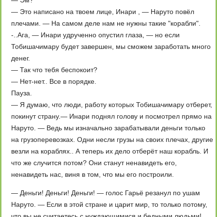
— Эм?
— Это написано на твоем лице, Инари , — Наруто повёл
плечами. — На самом деле нам не нужны такие "корабли".
-..Ага, — Инари удрученно опустил глаза, — но если
Тобишачимару будет завершен, мы сможем заработать много
денег.
— Так что тебя беспокоит?
— Нет-нет.. Все в порядке.
Пауза.
— Я думаю, что люди, работу которых Тобишачимару отберет,
покинут страну.— Инари поднял голову и посмотрел прямо на
Наруто. — Ведь мы изначально зарабатывали деньги только
на грузоперевозках. Одни несли грузы на своих плечах, другие
везли на кораблях.. А теперь их дело отберёт наш корабль. И
что же случится потом? Они станут ненавидеть его,
ненавидеть нас, виня в том, что мы его построили.
— Деньги! Деньги! Деньги! — голос Гарьё резанул по ушам
Наруто. — Если в этой стране и царит мир, то только потому,
что вы не считаетесь с нуждающимися и бедными людьми!