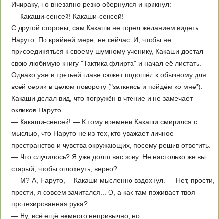
Ичираку, но внезапно резко обернулся и крикнул:
— Какаши-сенсей! Какаши-сенсей!
С другой стороны, сам Какаши не горел желанием видеть
Наруто. По крайней мере, не сейчас. И, чтобы не
присоединяться к своему шумному ученику, Какаши достал
свою любимую книгу "Тактика флирта" и начал её листать.
Однако уже в третьей главе сюжет подошёл к обычному для
всей серии в целом повороту ("заткнись и пойдём ко мне").
Какаши делал вид, что погружён в чтение и не замечает
окликов Наруто.
— Какаши-сенсей! — К тому времени Какаши смирился с
мыслью, что Наруто не из тех, кто уважает личное
пространство и чувства окружающих, посему решив ответить.
— Что случилось? Я уже долго вас зову. Не настолько же вы
старый, чтобы оглохнуть, верно?
— М? А, Наруто, —Какаши мысленно вздохнул. — Нет, прости,
прости, я совсем зачитался... О, а как там поживает твоя
протезированная рука?
— Ну, всё ещё немного непривычно, но..