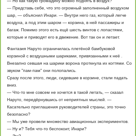
— Но как такую громадину можно поднять в воздух?
— Представь себе, что это огромный заполненный воздухом
шар, — объяснил Инари. — Внутри него газ, который легче
воздуха, а под этим шаром — корзина, в ней пассажиры и
багаж. Помимо этого есть ещё шесть винтов с лопастями,
которые и приводят его в движение. Вот так он и летает.
Фантазия Наруто ограничилась плетёной бамбуковой
корзиной с воздушными шариками, привязанными к неё .
Внезапно севшая на шарики ворона проткнула их когтями. Со
звуком "пам-пам" они полопались.
Сразу после этого, люди, сидевшие в корзине, стали падать
вниз.
— Что-то мне совсем не хочется в такой летать, — сказал
Наруто, передёрнувшись от неприятных мыслей. —
Касательно приглашения руководителей страны, это точно
безопасно?
— Мы уже провели множество авиационных экспериментов.
— Ну и? Тебя что-то беспокоит, Инари?