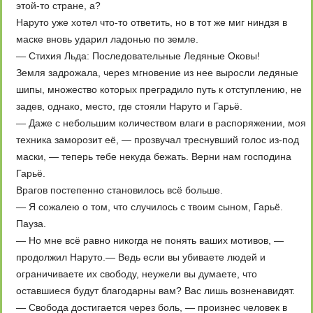
этой-то стране, а?
Наруто уже хотел что-то ответить, но в тот же миг ниндзя в
маске вновь ударил ладонью по земле.
— Стихия Льда: Последовательные Ледяные Оковы!
Земля задрожала, через мгновение из нее выросли ледяные
шипы, множество которых преградило путь к отступлению, не
задев, однако, место, где стояли Наруто и Гарьё.
— Даже с небольшим количеством влаги в распоряжении, моя
техника заморозит её, — прозвучал треснувший голос из-под
маски, — теперь тебе некуда бежать. Верни нам господина
Гарьё.
Врагов постепенно становилось всё больше.
— Я сожалею о том, что случилось с твоим сыном, Гарьё.
Пауза.
— Но мне всё равно никогда не понять ваших мотивов, —
продолжил Наруто.— Ведь если вы убиваете людей и
ограничиваете их свободу, неужели вы думаете, что
оставшиеся будут благодарны вам? Вас лишь возненавидят.
— Свобода достигается через боль, — произнес человек в