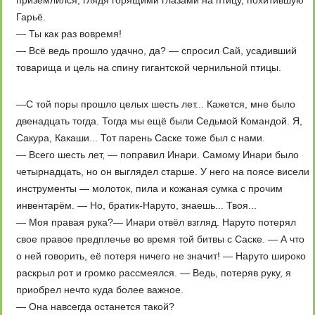
приземлился, глядя горящими глазами на птицу, похитившую
Гарьё.
— Ты как раз вовремя!
— Всё ведь прошло удачно, да? — спросил Сай, усадивший
товарища и цель на спину гигантской чернильной птицы.
—С той поры прошло целых шесть лет... Кажется, мне было
двенадцать тогда. Тогда мы ещё были Седьмой Командой. Я,
Сакура, Какаши... Тот парень Саске тоже был с нами.
— Всего шесть лет, — поправил Инари. Самому Инари было
четырнадцать, но он выглядел старше. У него на поясе висели
инструменты — молоток, пила и кожаная сумка с прочим
инвентарём. — Но, братик-Наруто, знаешь... Твоя...
— Моя правая рука?— Инари отвёл взгляд. Наруто потерял
свое правое предплечье во время той битвы с Саске. — А что
о ней говорить, её потеря ничего не значит! — Наруто широко
раскрыл рот и громко рассмеялся. — Ведь, потеряв руку, я
приобрел нечто куда более важное.
— Она навсегда останется такой?