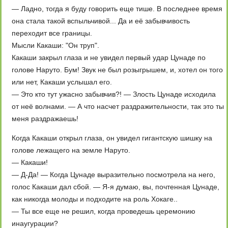
— Ладно, тогда я буду говорить еще тише. В последнее время
она стала такой вспыльчивой... Да и её забывчивость
переходит все границы.
Мысли Какаши: "Он труп".
Какаши закрыл глаза и не увидел первый удар Цунаде по
голове Наруто. Бум! Звук не был розыгрышем, и, хотел он того
или нет, Какаши услышал его.
— Это кто тут ужасно забывчив?! — Злость Цунаде исходила
от неё волнами. — А что насчет раздражительности, так это ты
меня раздражаешь!
Когда Какаши открыл глаза, он увидел гигантскую шишку на
голове лежащего на земле Наруто.
— Какаши!
— Д-Да! — Когда Цунаде выразительно посмотрела на него,
голос Какаши дал сбой. — Я-я думаю, вы, почтенная Цунаде,
как никогда молоды и подходите на роль Хокаге..
— Ты все еще не решил, когда проведешь церемонию
инаугурации?