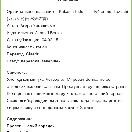
Описание
Оригинальное название: - Kakashi Hiden — Hyōten no Ikazuchi
(カカシ秘伝 氷天の雷)
Автор: Акира Хигашияма
Издательство: Jump J Books
Дата публикации: 04.02.15
Каноничность: канон.
Перевод: Glaedr
Статус перевода: завершён.
Синопсис:
Уже год как минула Четвёртая Мировая Война, но её
отголоски всё ещё слышны. Преступная группировка Страны
Волн решает напомнить миру, что такое настоящий террор.
Свою ошибку злодеи осознают лишь тогда, когда встретятся
лицом к лицу с легендарным Какаши Хатаке.
Содержание:
Пролог - Новый порядок