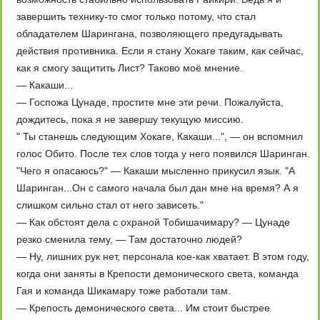
завершить технику-то смог только потому, что стал
обладателем Шарингана, позволяющего предугадывать
действия противника. Если я стану Хокаге таким, как сейчас,
как я смогу защитить Лист? Таково моё мнение.
— Какаши...
— Госпожа Цунаде, простите мне эти речи. Пожалуйста,
дождитесь, пока я не завершу текущую миссию.
" Ты станешь следующим Хокаге, Какаши...", — он вспомнил
голос Обито. После тех слов тогда у него появился Шаринган.
"Чего я опасаюсь?" — Какаши мысленно прикусил язык. "А
Шаринган...Он с самого начала был дан мне на время? А я
слишком сильно стал от него зависеть."
— Как обстоят дела с охраной Тобишачимару? — Цунаде
резко сменила тему, — Там достаточно людей?
— Ну, лишних рук нет, персонала кое-как хватает. В этом году,
когда они заняты в Крепоcти демонического света, команда
Гая и команда Шикамару тоже работали там.
— Крепоcть демонического света... Им стоит быстрее