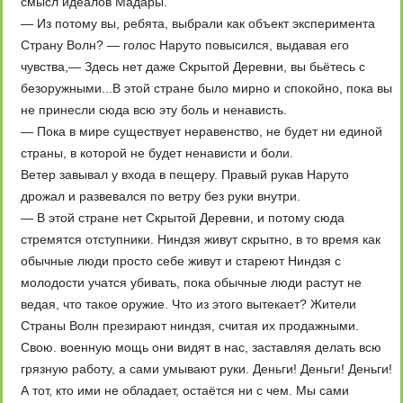
смысл идеалов Мадары.
— Из потому вы, ребята, выбрали как объект эксперимента
Страну Волн? — голос Наруто повысился, выдавая его
чувства,— Здесь нет даже Скрытой Деревни, вы бьётесь с
безоружными...В этой стране было мирно и спокойно, пока вы
не принесли сюда всю эту боль и ненависть.
— Пока в мире существует неравенство, не будет ни единой
страны, в которой не будет ненависти и боли.
Ветер завывал у входа в пещеру. Правый рукав Наруто
дрожал и развевался по ветру без руки внутри.
— В этой стране нет Скрытой Деревни, и потому сюда
стремятся отступники. Ниндзя живут скрытно, в то время как
обычные люди просто себе живут и стареют Ниндзя с
молодости учатся убивать, пока обычные люди растут не
ведая, что такое оружие. Что из этого вытекает? Жители
Страны Волн презирают ниндзя, считая их продажными.
Свою. военную мощь они видят в нас, заставляя делать всю
грязную работу, а сами умывают руки. Деньги! Деньги! Деньги!
А тот, кто ими не обладает, остаётся ни с чем. Мы сами