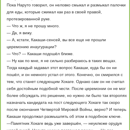
Пока Наруто говорил, он неловко смыкал и размыкал палочки
для еды, которые сжимал как раз в своей правой,
протезированной руке.
— Что ж, я не прошу много.
— Да, я вижу.
— А, кстати, Какаши-сенсей, вы все еще не прошли
церемонию инаугурации?
— Что? — Какаши подошёл ближе.
— Ну как по мне, я не сильно разбираюсь в таких вещах.
Тогда каждый задавал этот вопрос Какаши, куда бы он ни
пошёл, и он немного устал от этого. Конечно, он смирился с
тем, что станет следующим Хокаге. Однако сам он не считал
себя достойным подобной чести. После церемонии он не мог
более обсуждать это решение, но нужно ли было так второпях
назначать кандидата на пост следующего Хокаге так скоро
после окончания Четвертой Мировой Войны, верно? И теперь
Какаши продолжал размышлять об этом в подобном ключе.
—Памятник Хокаге ведь уже завершён, — неуклюже орудуя