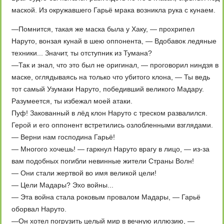
маской. Из окружавшего Гарьё мрака возникла рука с кунаем.
—Помнится, такая же маска была у Хаку, — прохрипел
Наруто, вонзая кунай в шею оппонента, — Вдобавок ледяные
техники... Значит, ты отступник из Тумана?
—Так и знал, что это был не оригинал, — проговорил ниндзя в
маске, оглядываясь на только что убитого клона, — Ты ведь
тот самый Узумаки Наруто, победивший великого Мадару.
Разумеется, ты избежал моей атаки.
Пуф! Закованный в лёд клон Наруто с треском развалился.
Герой и его оппонент встретились озлобленными взглядами.
— Верни нам господина Гарьё!
— Многого хочешь! — гаркнул Наруто врагу в лицо, — из-за
вам подобных погибли невинные жители Страны Волн!
— Они стали жертвой во имя великой цели!
— Цели Мадары? Эхо войны...
— Эта война стала роковым провалом Мадары, — Гарьё
оборвал Наруто.
—Он хотел погрузить целый мир в вечную иллюзию, —