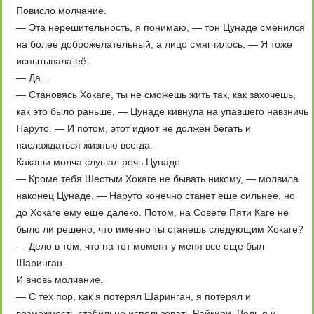
Повисло молчание.
— Эта нерешительность, я понимаю, — тон Цунаде сменился
на более доброжелательный, а лицо смягчилось. — Я тоже
испытывала её.
— Да...
— Становясь Хокаге, ты не сможешь жить так, как захочешь,
как это было раньше, — Цунаде кивнула на упавшего навзничь
Наруто. — И потом, этот идиот не должен бегать и
наслаждаться жизнью всегда.
Какаши молча слушал речь Цунаде.
— Кроме тебя Шестым Хокаге не бывать никому, — молвила
наконец Цунаде, — Наруто конечно станет еще сильнее, но
до Хокаге ему ещё далеко. Потом, на Совете Пяти Каге не
было ли решено, что именно ты станешь следующим Хокаге?
— Дело в том, что на тот момент у меня все еще был
Шаринган.
И вновь молчание.
— С тех пор, как я потерял Шаринган, я потерял и
возможность стабильно использовать Райкири. Ведь я и