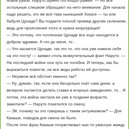
новой рукой, Наруто шумно поглощал рамен. — Но все
остальные слишком обращают на него внимание. Для начала
надо решить, кто же всё-таки нынешний Хокаге — ты или
бабуля Цунаде? Вы подаете плохой пример другим селениям,
ведь для прояснения этого и нужна инаугурация!
— Это потому, что почтенная Цунаде все еще находится в
добром здравии. А что до меня, то...
— Что касается Цунаде, так это то, что она уже изжила себя
на это посту! — заявил столь возмутительный факт Наруто. —
На последней войне она чуть не погибла. И теперь, как бы
выразиться помягче, не все виды работы ей доступны.
— Неужели всё обстоит именно так?
— Ну, думаю, так, если она бесцельно пьёт саке днем, а
вечером пытается делать ставки в игорных заведениях, то... И
потом, эта война застала ее уже в позднем возрасте,
заметили? — Наруто покатился со смеху.
— Эй, почему ты это говоришь с таким энтузиазмом? — Для
Какаши, поводов для смеха не было.
После этих фраз Какаши почувствовал чью-то ужасную жажду