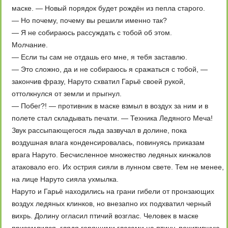
маске. — Новый порядок будет рождён из пепла старого.
— Но почему, почему вы решили именно так?
— Я не собираюсь рассуждать с тобой об этом.
Молчание.
— Если ты сам не отдашь его мне, я тебя заставлю.
— Это сложно, да и не собираюсь я сражаться с тобой, —
закончив фразу, Наруто схватил Гарьё своей рукой,
оттолкнулся от земли и прыгнул.
— Побег?! — противник в маске взмыл в воздух за ним и в
полете стал складывать печати. — Техника Ледяного Меча!
Звук рассыпающегося льда зазвучал в долине, пока
воздушная влага конденсировалась, повинуясь приказам
врага Наруто. Бесчисленное множество ледяных кинжалов
атаковало его. Их острия сияли в лунном свете. Тем не менее,
на лице Наруто сияла ухмылка.
Наруто и Гарьё находились на грани гибели от пронзающих
воздух ледяных клинков, но внезапно их подхватил черный
вихрь. Долину огласил птичий возглас. Человек в маске