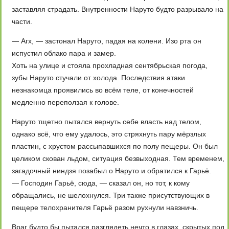
заставляя страдать. Внутренности Наруто будто разрывало на
части.
— Агх, — застонал Наруто, падая на колени. Изо рта он
испустил облако пара и замер.
Хоть на улице и стояла прохладная сентябрьская погода,
зубы Наруто стучали от холода. Последствия атаки
незнакомца проявились во всём теле, от конечностей
медленно переползая к голове.
Наруто тщетно пытался вернуть себе власть над телом,
однако всё, что ему удалось, это стряхнуть пару мёрзлых
пластин, с хрустом рассыпавшихся по полу пещеры. Он был
целиком скован льдом, ситуация безвыходная. Тем временем,
загадочный ниндзя позабыл о Наруто и обратился к Гарьё.
— Господин Гарьё, сюда, — сказал он, но тот, к кому
обращались, не шелохнулся. Три также присутствующих в
пещере телохранителя Гарьё разом рухнули навзничь.
Враг будто бы пытался разглядеть нечто в глазах, скрытых под