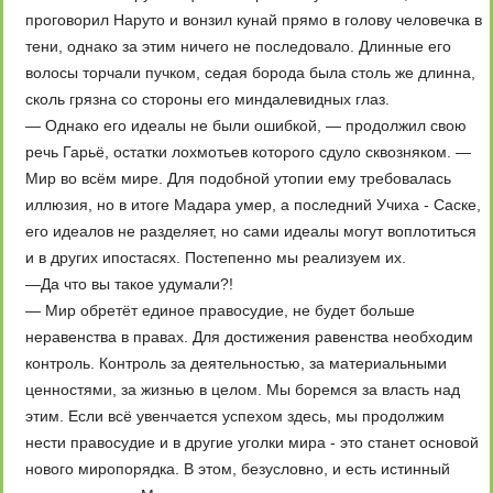
проговорил Наруто и вонзил кунай прямо в голову человечка в
тени, однако за этим ничего не последовало. Длинные его
волосы торчали пучком, седая борода была столь же длинна,
сколь грязна со стороны его миндалевидных глаз.
— Однако его идеалы не были ошибкой, — продолжил свою
речь Гарьё, остатки лохмотьев которого сдуло сквозняком. —
Мир во всём мире. Для подобной утопии ему требовалась
иллюзия, но в итоге Мадара умер, а последний Учиха - Саске,
его идеалов не разделяет, но сами идеалы могут воплотиться
и в других ипостасях. Постепенно мы реализуем их.
—Да что вы такое удумали?!
— Мир обретёт единое правосудие, не будет больше
неравенства в правах. Для достижения равенства необходим
контроль. Контроль за деятельностью, за материальными
ценностями, за жизнью в целом. Мы боремся за власть над
этим. Если всё увенчается успехом здесь, мы продолжим
нести правосудие и в другие уголки мира - это станет основой
нового миропорядка. В этом, безусловно, и есть истинный