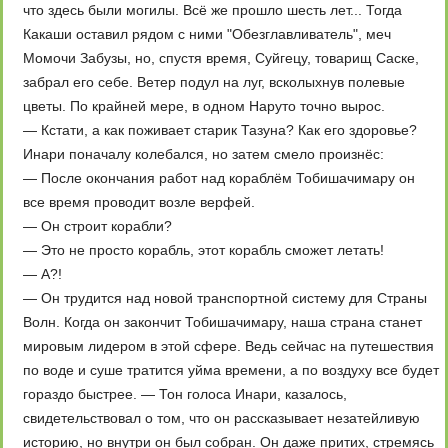
что здесь были могилы. Всё же прошло шесть лет... Тогда
Какаши оставил рядом с ними "Обезглавливатель", меч
Момочи Забузы, но, спустя время, Суйгецу, товарищ Саске,
забрал его себе. Ветер подул на луг, всколыхнув полевые
цветы. По крайней мере, в одном Наруто точно вырос.
— Кстати, а как поживает старик Тазуна? Как его здоровье?
Инари поначалу колебался, но затем смело произнёс:
— После окончания работ над кораблём Тобишачимару он
все время проводит возле верфей.
— Он строит корабли?
— Это не просто корабль, этот корабль сможет летать!
— А?!
— Он трудится над новой транспортной систему для Страны
Волн. Когда он закончит Тобишачимару, наша страна станет
мировым лидером в этой сфере. Ведь сейчас на путешествия
по воде и суше тратится уйма времени, а по воздуху все будет
гораздо быстрее. — Тон голоса Инари, казалось,
свидетельствовал о том, что он рассказывает незатейливую
историю, но внутри он был собран. Он даже притих, стремясь