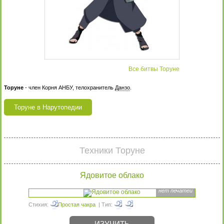
Все битвы Торуне
Торуне
- член Корня АНБУ, телохранитель
Данзо
.
Торуне в Нарутопедии
Техники Торуне
Ядовитое облако
нет печатей
Стихия:
Простая чакра
| Тип:
ИЗУЧИТЬ