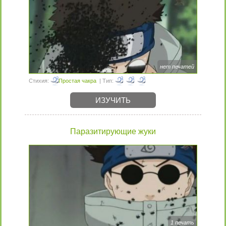
нет печатей
Стихия:
Простая чакра
| Тип:
ИЗУЧИТЬ
Паразитирующие жуки
1 печать