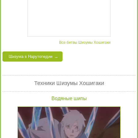
Все битвы Шизумы Хошигаки
Шизума в Нарутопедии
Техники Шизумы Хошигаки
Водяные шипы