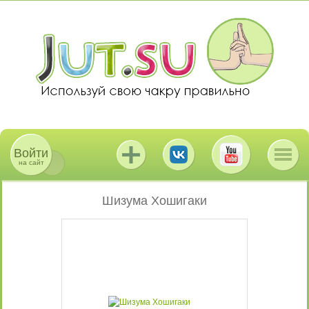
Войти
на сайт
Шизума Хошигаки