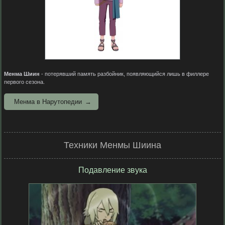
Менма Шиин
- потерявший память разбойник, появляющийся лишь в филлере
первого сезона.
Менма в Нарутопедии
Техники Менмы Шиина
Подавление звука