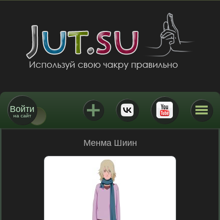
Войти
на сайт
Менма Шиин