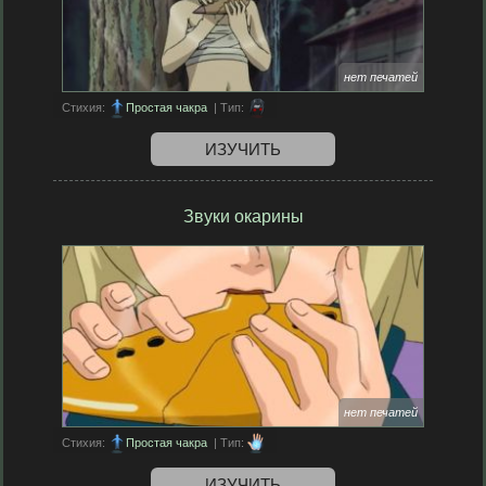
нет печатей
Стихия:
Простая чакра
| Тип:
ИЗУЧИТЬ
Звуки окарины
нет печатей
Стихия:
Простая чакра
| Тип:
ИЗУЧИТЬ