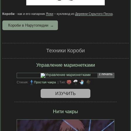
Короби
- как и его напарник
Яоки
– кукловод из
Деревни Скрытого Песка
.
Короби в Нарутопедии
Техники Короби
Управление марионетками
1 печать
Стихия:
Простая чакра
| Тип:
ИЗУЧИТЬ
Нити чакры