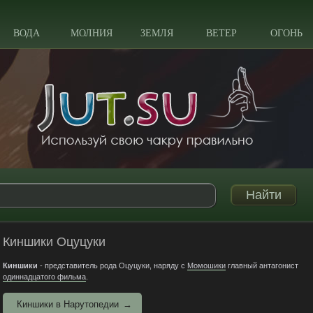
ВОДА
МОЛНИЯ
ЗЕМЛЯ
ВЕТЕР
ОГОНЬ
Киншики Оцуцуки
Киншики
- представитель рода Оцуцуки, наряду с
Момошики
главный антагонист
одиннадцатого фильма
.
Киншики в Нарутопедии