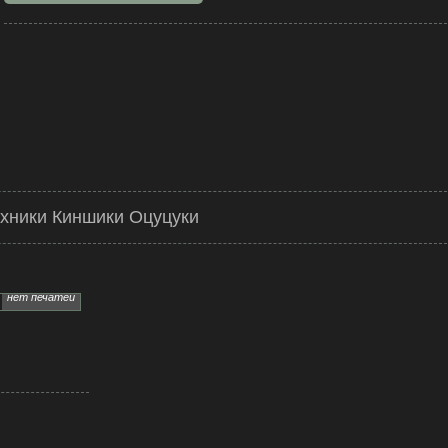
хники Киншики Оцуцуки
нет печатей