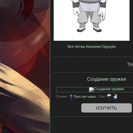
Все битвы Киншики Оцуцуки
Те
Создание оружия
Стихия:
Простая чакра
| Тип:
ИЗУЧИТЬ