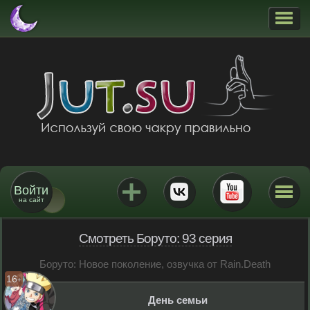
Войти
на сайт
Смотреть Боруто: 93 серия
Боруто: Новое поколение, озвучка от Rain.Death
16
+
День семьи