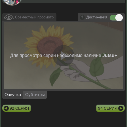
Совместный просмотр
Достижения
Для просмотра серии необходимо наличие
Jutsu+
Воспрои
видео
Озвучка
Субтитры
92 СЕРИЯ
94 СЕРИЯ