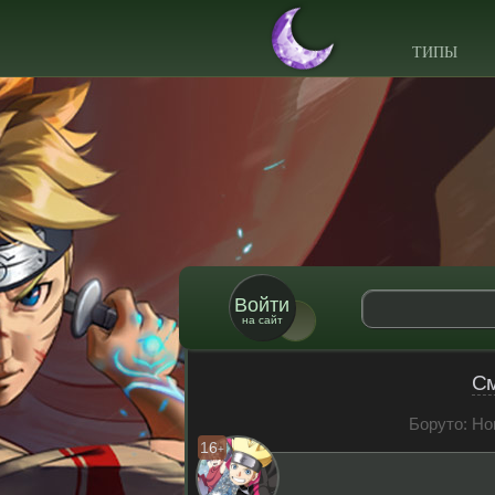
ТИПЫ
Войти
на сайт
См
Боруто: Но
16
+