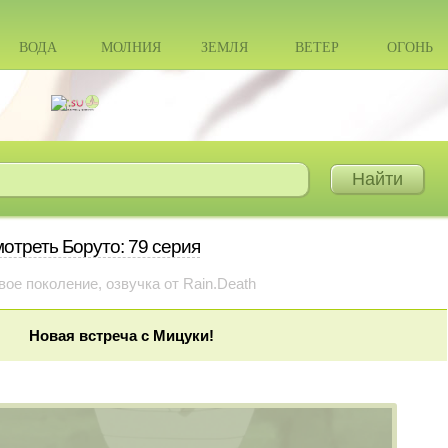
ВОДА
МОЛНИЯ
ЗЕМЛЯ
ВЕТЕР
ОГОНЬ
отреть Боруто: 79 серия
вое поколение, озвучка от Rain.Death
Новая встреча с Мицуки!