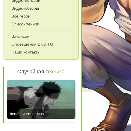
Видео-истории
Видео-обзоры
Все герои
Список техник
Вакансии
и
Оповещения ВК и TG
Наши контакты
Случайная
техника
Демоническая атака