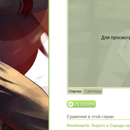
Для просмот
Озвучка
Субтитры
78 СЕРИЯ
Сражения в этой серии:
ИноШикаЧо, Боруто и Сарада пр