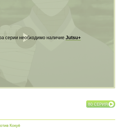
ра серии необходимо наличие
Jutsu+
Воспроизвест
видео
80 СЕРИЯ
отив Кокуё