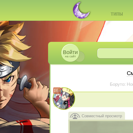
ТИПЫ
Войти
на сайт
См
Боруто: Но
16
+
Совместный просмотр