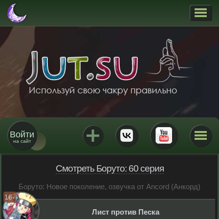
Войти
на сайт
Смотреть Боруто: 60 серия
Боруто: Новое поколение, озвучка от Ancord (Анкорд)
16
+
Лист против Песка