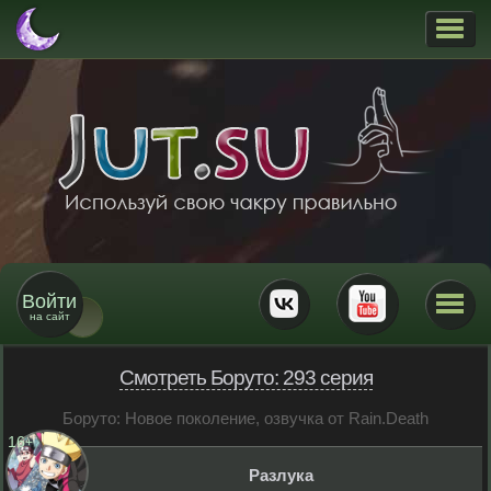
Войти
на сайт
Смотреть Боруто: 293 серия
Боруто: Новое поколение, озвучка от Rain.Death
16
+
Разлука