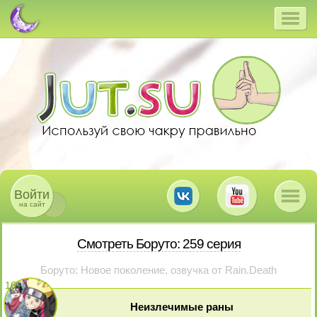
Войти
на сайт
Смотреть Боруто: 259 серия
Боруто: Новое поколение, озвучка от Rain.Death
16
+
Неизлечимые раны