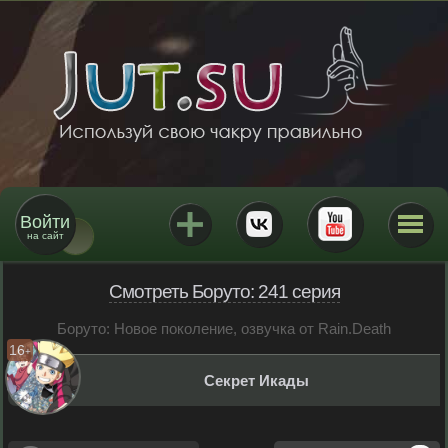
Войти
на сайт
Смотреть Боруто: 241 серия
Боруто: Новое поколение, озвучка от Rain.Death
16
+
Секрет Икады