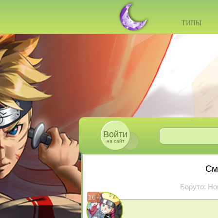
ТИПЫ
Войти
на сайт
См
Боруто: Но
16
+