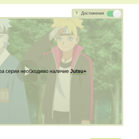
Достижения
ра серии необходимо наличие
Jutsu+
Воспроизвест
видео