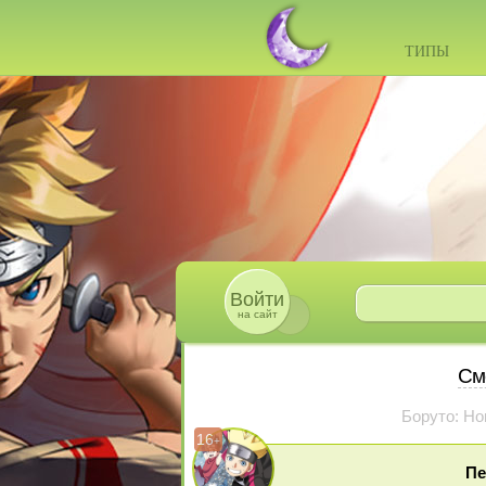
ТИПЫ
Войти
на сайт
См
Боруто: Но
16
+
Пе