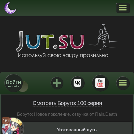
Войти
на сайт
Смотреть Боруто: 100 серия
Боруто: Новое поколение, озвучка от Rain.Death
16
+
Уготованный путь