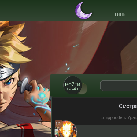
ТИПЫ
Войти
на сайт
Смотре
Shippuuden: Ураг
16
+