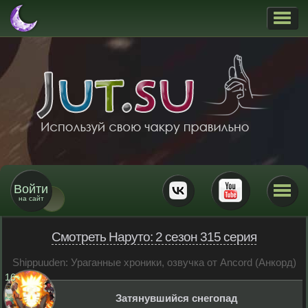
Войти
на сайт
Смотреть Наруто: 2 сезон 315 серия
Shippuuden: Ураганные хроники, озвучка от Ancord (Анкорд)
16
+
Затянувшийся снегопад