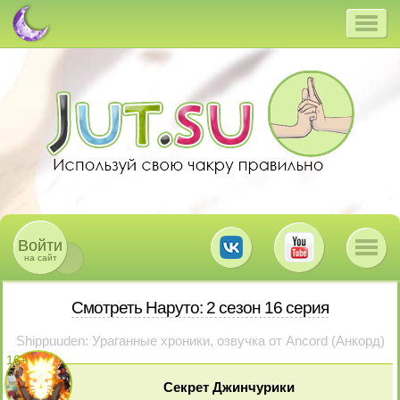
Войти
на сайт
Смотреть Наруто: 2 сезон 16 серия
Shippuuden: Ураганные хроники, озвучка от Ancord (Анкорд)
16
+
Секрет Джинчурики